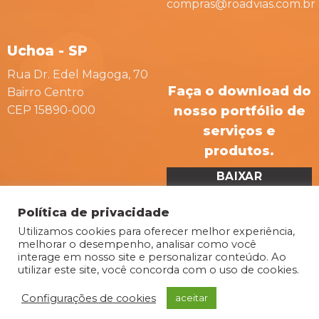
compras@roadvias.com.br
Uchoa - SP
Rua Dr. Edel Magoga, 70
Faça o download do
Bairro Centro
nosso portfólio de
CEP 15890-000
serviços e
produtos.
BAIXAR
APRESENTAÇÃO
Política de privacidade
Utilizamos cookies para oferecer melhor experiência,
melhorar o desempenho, analisar como você
interage em nosso site e personalizar conteúdo. Ao
utilizar este site, você concorda com o uso de cookies.
Site desenvolvido por Mira Digital
Configurações de cookies
aceitar